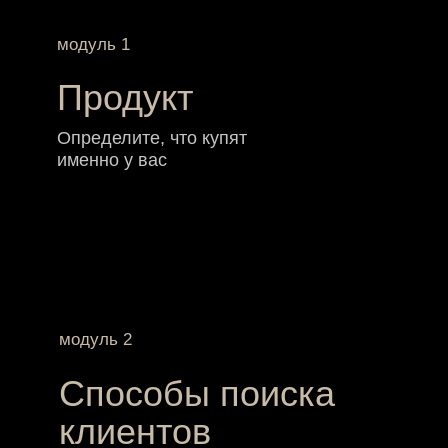
Остался один шаг! Это
то, что разделит вашу
жизнь на “ДО и
“ПОСЛЕ”
тариф
Без обратной
связи
Доступ: 5 месяцев
4 модуля основной программы в