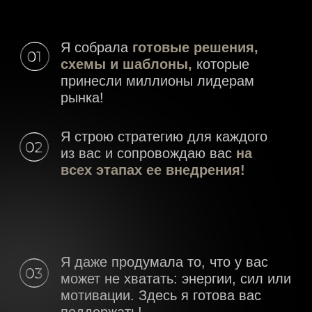
Продукт
Определите, что купят
именно у вас
модуль 2
Способы поиска
клиентов
Где вы найдете много клиентов?
Вы сможете выбрать - где именно хотите
искать и формировать себе базу клиентов!
В социальных сетях
Вне социальных сетей - онлайн
Оффлайн