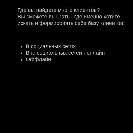
записи:
Модуль 1. Продукт
Модуль 2. Способы поиска
клиентов
Модуль 3. Место продаж -
Инкубатор для клиентов!
Модуль 4. Кто может помочь?
3 дополнительных блока в записи:
Перевод и сбор людей: как
вести Telrgram, Max и ВК
Как набирать людей через
рилс
Нейросети+тест гипотез
Доступ к материалам - 5 месяцев с
момента покупки
Бесплатный доступ в клуб