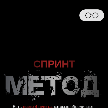
СПРИНТ
Есть
всего 4 пункта,
которые объединяют
всех богатых людей этого мира!
Эти 4
пункта легли в основу моего МЕТОДА!!
Хватит учиться! Пора
забрать свое!