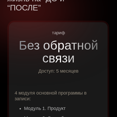
который вы так хотели
получить
Но у вас могут быть вопросы - мы
готовы ответить на все! Если вы
дочитали до этого места, значит у вас
точно есть желание получить больше,
чем у вас есть сейчас! Но! Есть
сомнения или вопросы!