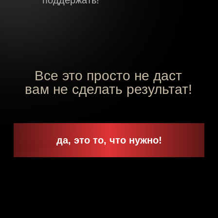
модуль 3
Место продаж -
Инкубатор для
клиентов!
На этом этапе вы подберете самый
эффективный способ превращения в
клиента именно для вас! А так же
составите: готовый шаблон/скрипт/
схему для ваших продаж