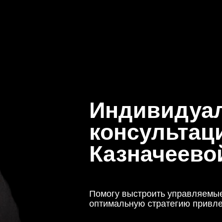
Индивидуальна
консультация Т
Казначеевой
Помогу выстроить управляемые продажи и 
оптимальную стратегию привлечения клиен
/формат
онлайн / оф