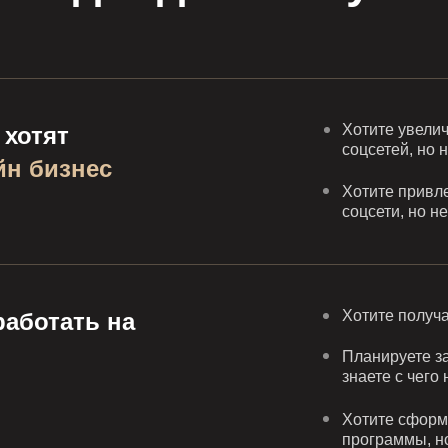
Хотите увелич
 хотят
соцсетей, но н
н бизнес
Хотите привл
соцсети, но н
Хотите получа
работать на
Планируете за
знаете с чего 
Хотите сформ
программы, но