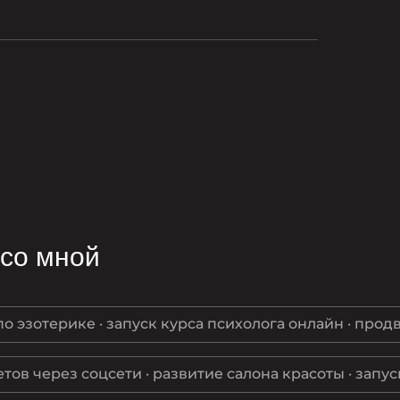
 со мной
по эзотерике · запуск курса психолога онлайн · про
етов через соцсети · развитие салона красоты · запу