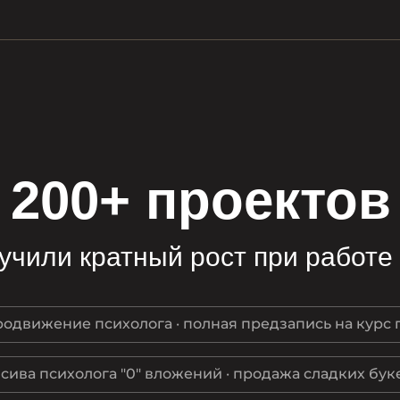
200+ проектов
учили кратный рост при работе
продвижение психолога · полная предзапись на курс 
нсива психолога "0" вложений · продажа сладких бук