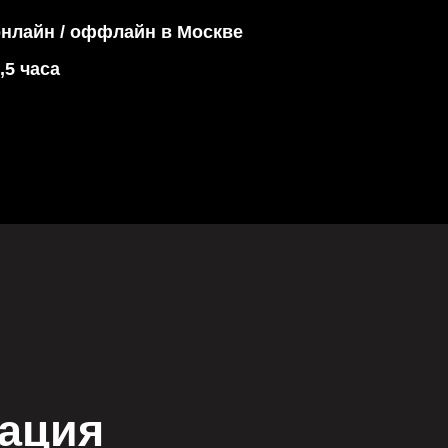
тация