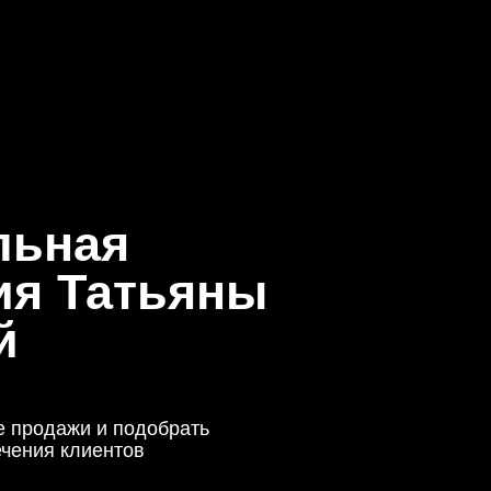
я
атьяны
подобрать
тов
флайн в Москве